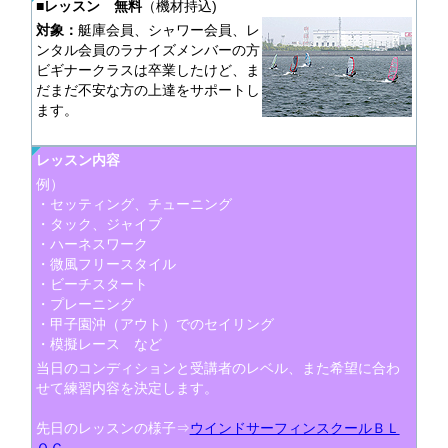
■レッスン 無料
（機材持込)
対象：
艇庫会員、シャワー会員、レ
ンタル会員のラナイズメンバーの方
ビギナークラスは卒業したけど、ま
だまだ不安な方の上達をサポートし
ます。
レッスン内容
例）
・セッティング、チューニング
・タック、ジャイブ
・ハーネスワーク
・微風フリースタイル
・ビーチスタート
・プレーニング
・甲子園沖（アウト）でのセイリング
・模擬レース など
当日のコンディションと受講者のレベル、また希望に合わ
せて練習内容を決定します。
先日のレッスンの様子⇒
ウインドサーフィンスクールＢＬ